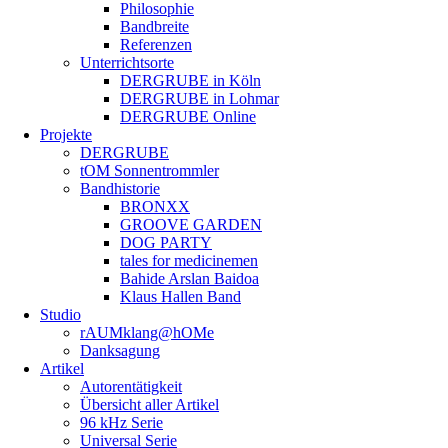
Philosophie
Bandbreite
Referenzen
Unterrichtsorte
DERGRUBE in Köln
DERGRUBE in Lohmar
DERGRUBE Online
Projekte
DERGRUBE
tOM Sonnentrommler
Bandhistorie
BRONXX
GROOVE GARDEN
DOG PARTY
tales for medicinemen
Bahide Arslan Baidoa
Klaus Hallen Band
Studio
rAUMklang@hOMe
Danksagung
Artikel
Autorentätigkeit
Übersicht aller Artikel
96 kHz Serie
Universal Serie