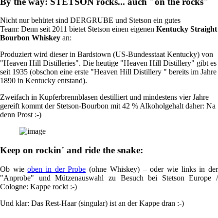
By the way: STETSON rocks... auch "on the rocks"
Nicht nur behütet sind DERGRUBE und Stetson ein gutes
Team: Denn seit 2011 bietet Stetson einen eigenen
Kentucky Straight
Bourbon Whiskey
an:
Produziert wird dieser in Bardstown (US-Bundesstaat Kentucky) von
"Heaven Hill Distilleries". Die heutige "Heaven Hill Distillery" gibt es
seit 1935 (obschon eine erste "Heaven Hill Distillery " bereits im Jahre
1890 in Kentucky entstand).
Zweifach in Kupferbrennblasen destilliert und mindestens vier Jahre
gereift kommt der Stetson-Bourbon mit 42 % Alkoholgehalt daher: Na
denn Prost :-)
Keep on rockin´ and ride the snake:
Ob wie
oben in der Probe
(ohne Whiskey) – oder wie links in de
"Anprobe" und Mützenauswahl zu Besuch bei Stetson Europe /
Cologne: Kappe rockt :-)
Und klar: Das Rest-Haar (singular) ist an der Kappe dran :-)