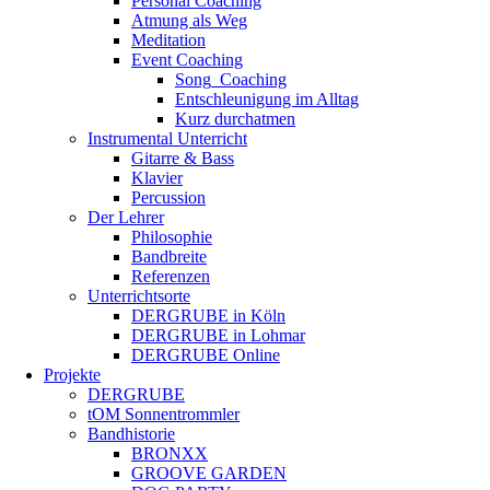
Personal Coaching
Atmung als Weg
Meditation
Event Coaching
Song_Coaching
Entschleunigung im Alltag
Kurz durchatmen
Instrumental Unterricht
Gitarre & Bass
Klavier
Percussion
Der Lehrer
Philosophie
Bandbreite
Referenzen
Unterrichtsorte
DERGRUBE in Köln
DERGRUBE in Lohmar
DERGRUBE Online
Projekte
DERGRUBE
tOM Sonnentrommler
Bandhistorie
BRONXX
GROOVE GARDEN